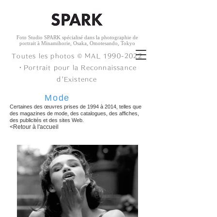
Foto Studio SPARK spécialisé dans la photographie de
portrait à
Minamihorie, Osaka, Omotesando, Tokyo
Toutes les photos © ︎MAL
1990-2022
・
Portrait pour la Reconnaissance
d'Existence
Mode
Certaines des œuvres prises de 1994 à 2014, telles que
des magazines de mode, des catalogues, des affiches,
des publicités et des sites Web.
<Retour à l'accueil