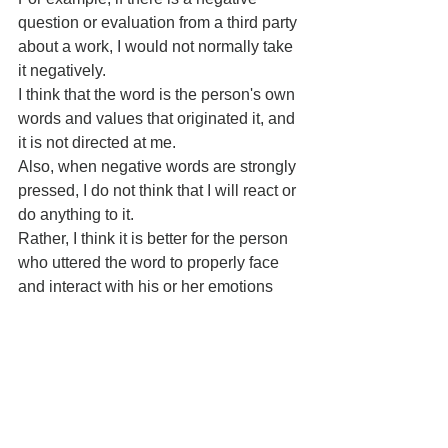
question or evaluation from a third party 
about a work, I would not normally take 
it negatively.
I think that the word is the person's own 
words and values ​​that originated it, and 
it is not directed at me.
Also, when negative words are strongly 
pressed, I do not think that I will react or 
do anything to it.
Rather, I think it is better for the person 
who uttered the word to properly face 
and interact with his or her emotions 
behind the word.
However, in the process of completing 
my work, if I lie to myself or have a self-
disagreement, it will not be as above.
If there are any negative words or 
evaluations from a third party on the 