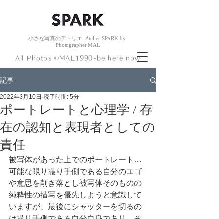
小さな
写真のアトリエ
Atelier
SPARK by
Photogr
apher
MAL
​All Photos ©︎MAL1990-be here now
記事
2022年3月10日
読了時間: 5分
ポートレートと心理学 / 存
在の認知と表現者としての
責任
被写体があった上でのポートレート…
可能な限り撮り手側である自分のエゴ
や意思を削ぎ落とし被写体そのものの
純粋性の描写を優先しようと意識して
いますが、最後にシャッターを切るの
は撮り手側である自分自身であり、そ