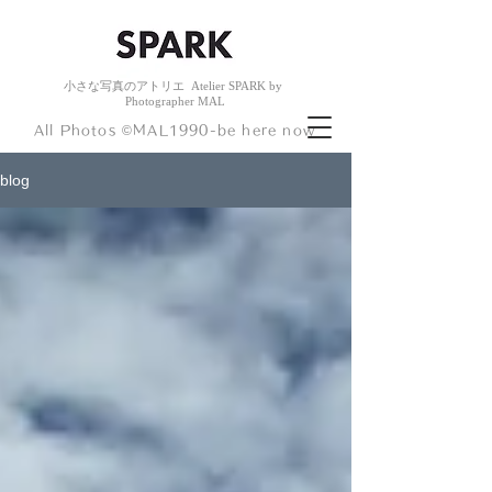
小さな
写真のアトリエ
Atelier
SPARK by
Photogr
apher
MAL
​All Photos ©︎MAL1990-be here now
blog