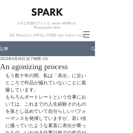
小さな
写真のアトリエ
Atelier
SPARK by
Photogr
apher
MAL
​All Photos ©︎MAL1990-be here now
記事
2023年4月26日
読了時間: 2分
An agonizing process
もう数十年の間、私は「表出」に近い
ところで作品が撮れていないことに葛
藤しています。
もちろんポートレートという仕事にお
いては、これまでの人生経験そのもの
を落とし込めていて自分らしいパフォ
ーマンスを発揮していますが、若い頃
に撮っていたような素直に表出が乗っ
たもの、いわゆる仕事以外での作品が